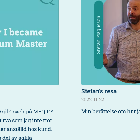
Stefan’s resa
2022-11-22
Min berättelse om hur 
 Agil Coach på MEQIFY.
urva som jag inte tror
ler anställd hos kund.
 del av aglila