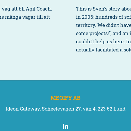
This is Sven's story abo
 väg att bli Agil Coach.
in 2006: hundreds of s
s många vägar till att
territory. We didn’t hav
some projects!”, and an
couldn’t help us here. I
actually facilitated a sol
MEQIFY AB
Ideon Gateway, Scheelevägen 27, vån 4, 223 62 Lund