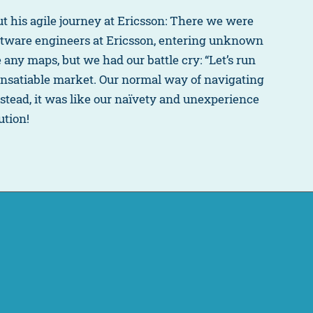
ut his agile journey at Ericsson: There we were
oftware engineers at Ericsson, entering unknown
e any maps, but we had our battle cry: “Let’s run
 insatiable market. Our normal way of navigating
nstead, it was like our naïvety and unexperience
ution!