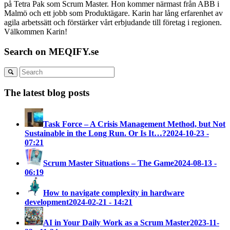
på Tetra Pak som Scrum Master. Hon kommer närmast från ABB i
Malmö och ett jobb som Produktägare. Karin har lång erfarenhet av
agila arbetssätt och förstärker vårt erbjudande till företag i regionen.
Välkommen Karin!
Search on MEQIFY.se
The latest blog posts
Task Force – A Crisis Management Method, but Not
Sustainable in the Long Run. Or Is It…?
2024-10-23 -
07:21
Scrum Master Situations – The Game
2024-08-13 -
06:19
How to navigate complexity in hardware
development
2024-02-21 - 14:21
AI in Your Daily Work as a Scrum Master
2023-11-