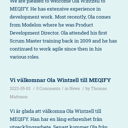
We are pleased to welcome Ola Wintzell to
MEQIFY. He has extensive experience in
development work. Most recently, Ola comes
from Modelon where he was Product
Development Director. Ola attended his first
Scrum Master training back in 2009 and he has
continued to work agile since then in his
various roles.
Vi välkomnar Ola Wintzell till MEQIFY
/
/
/
2023-05-03
0 Comments
in
News
by
Thomas
Mattsson
Vi är glada att välkomna Ola Wintzell till
MEQIFY. Han har en lång erfarenhet från
utvecklingsarbete. Senast kommer Ola från