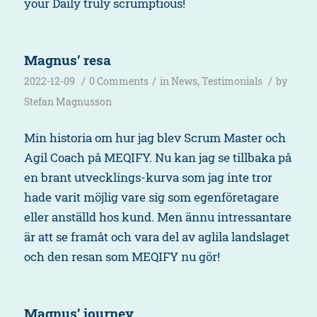
your Daily truly scrumptious!
Magnus’ resa
/
/
/
2022-12-09
0 Comments
in
News
,
Testimonials
by
Stefan Magnusson
Min historia om hur jag blev Scrum Master och
Agil Coach på MEQIFY. Nu kan jag se tillbaka på
en brant utvecklings-kurva som jag inte tror
hade varit möjlig vare sig som egenföretagare
eller anställd hos kund. Men ännu intressantare
är att se framåt och vara del av aglila landslaget
och den resan som MEQIFY nu gör!
Magnus’ journey